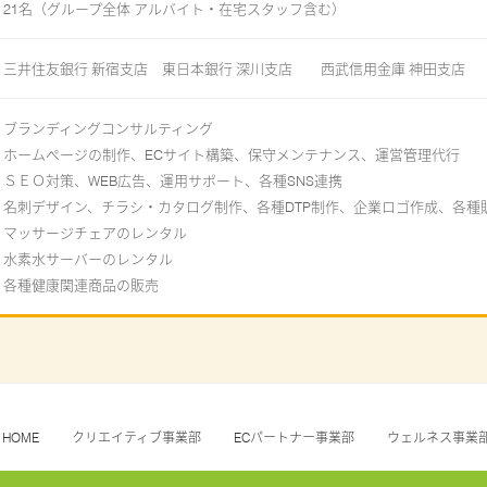
21名（グループ全体 アルバイト・在宅スタッフ含む）
三井住友銀行 新宿支店 東日本銀行 深川支店 西武信用金庫 神田支店
ブランディングコンサルティング
ホームページの制作、ECサイト構築、保守メンテナンス、運営管理代行
ＳＥＯ対策、WEB広告、運用サポート、各種SNS連携
名刺デザイン、チラシ・カタログ制作、各種DTP制作、企業ロゴ作成、各種
マッサージチェアのレンタル
水素水サーバーのレンタル
各種健康関連商品の販売
HOME
クリエイティブ事業部
ECパートナー事業部
ウェルネス事業