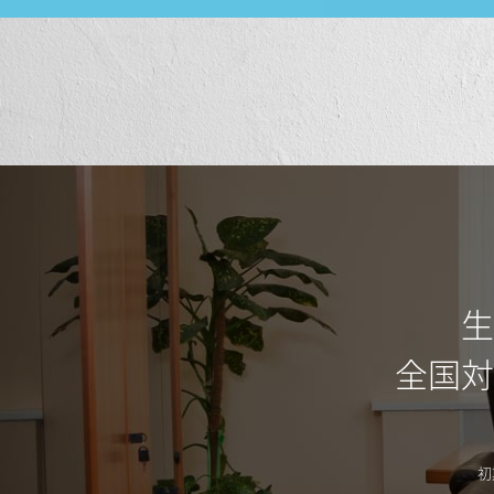
生
全国対
初